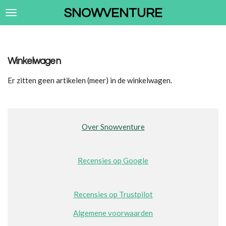
Ga
SNOWVENTURE
direct
naar
de
hoofdinhoud
Winkelwagen
Er zitten geen artikelen (meer) in de winkelwagen.
Over Snowventure
Recensies op Google
Recensies op Trustpilot
Algemene voorwaarden