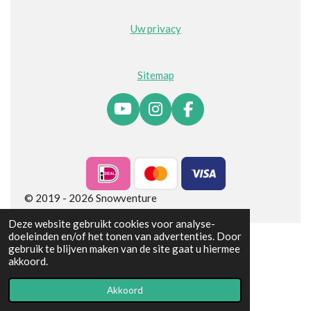
Uw privacy
Sitemap
Y
I
F
o
n
a
u
s
c
T
t
e
u
a
b
b
g
o
© 2019 - 2026 Snowventure
e
r
o
a
k
Deze website gebruikt cookies voor analyse-
m
doeleinden en/of het tonen van advertenties. Door
gebruik te blijven maken van de site gaat u hiermee
akkoord.
Akkoord