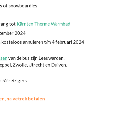
es of snowboardles
gang tot
Kärnten Therme Warmbad
ptember 2024
 kosteloos annuleren t/m 4 februari 2024
tsen
van d
e bus zijn Leeuwarden,
ppel, Zwolle, Utrecht en Duiven.
 52 reizigers
n, na vetrek betalen