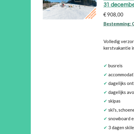
31 decembe
€ 908,00
Bestemming:
Volledig verzor
kerstvakantie i
✔
busreis
✔
accommodat
✔
dagelijks ont
✔
dagelijks av
✔
skipas
✔
ski's, schoen
✔
snowboard e
✔
3 dagen skil