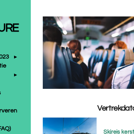
URE
2023
tie
s
Vertrekdata
erveren
FAQ)
Skireis kers