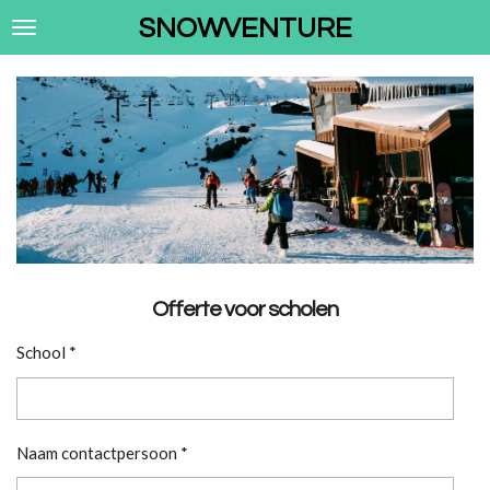
Ga
SNOWVENTURE
direct
naar
de
hoofdinhoud
Offerte voor scholen
School *
Naam contactpersoon *