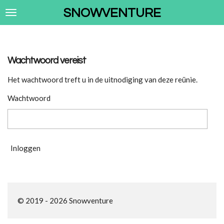
Ga
SNOWVENTURE
direct
naar
de
hoofdinhoud
Wachtwoord vereist
Het wachtwoord treft u in de uitnodiging van deze reünie.
Wachtwoord
Inloggen
© 2019 - 2026 Snowventure