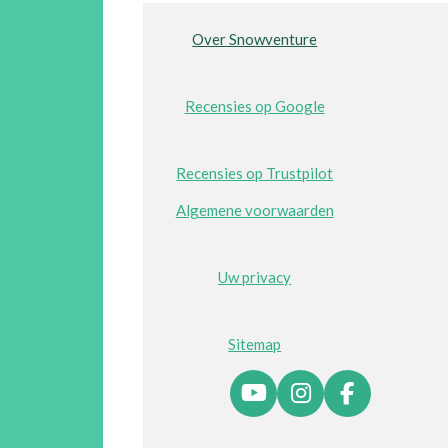
Over Snowventure
Recensies op Google
Recensies op Trustpilot
Algemene voorwaarden
Uw privacy
Sitemap
Y
I
F
o
n
a
u
s
c