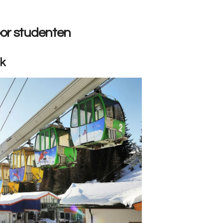
oor studenten
jk