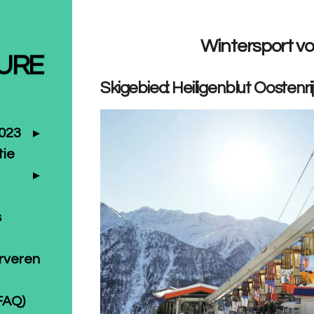
Wintersport v
URE
Skigebied: Heiligenblut
Oostenri
2023
tie
s
erveren
FAQ)