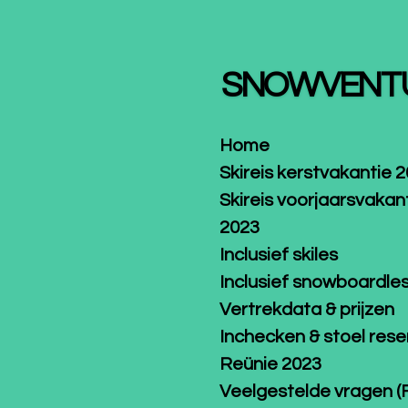
Ga
direct
naar
SNOWVENT
de
hoofdinhoud
Home
Skireis kerstvakantie 
Skireis voorjaarsvakan
2023
Inclusief skiles
Inclusief snowboardle
Vertrekdata & prijzen
Inchecken & stoel res
Reünie 2023
Veelgestelde vragen (